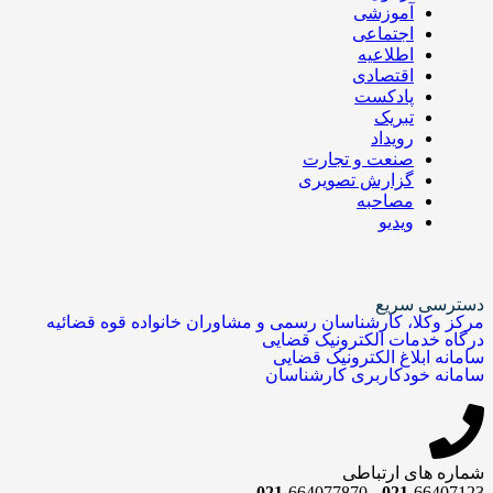
آموزشی
اجتماعی
اطلاعیه
اقتصادی
پادکست
تبریک
رویداد
صنعت و تجارت
گزارش تصویری
مصاحبه
ویدیو
دسترسی سریع
مرکز وکلا، کارشناسان رسمی و مشاوران خانواده قوه قضائیه
درگاه خدمات الکترونیک قضایی
سامانه ابلاغ الکترونیک قضایی
سامانه خودکاربری کارشناسان
شماره های ارتباطی
021
-664077870
021
-66407123 -