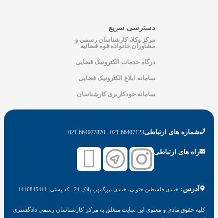
دسترسی سریع
مرکز وکلا، کارشناسان رسمی و
مشاوران خانواده قوه قضائیه
درگاه خدمات الکترونیک قضایی
سامانه ابلاغ الکترونیک قضایی
سامانه خودکاربری کارشناسان
شماره های ارتباطی
021
-664077870
021
-66407123 -
راه های ارتباطی
آدرس:
خیابان فلسطین جنوبی، خیابان بزرگمهر، پلاک 24 - کد پستی: 1416845411
کلیه حقوق مادی و معنوی این سایت متغلق به مرکز کارشناسان رسمی دادگستری