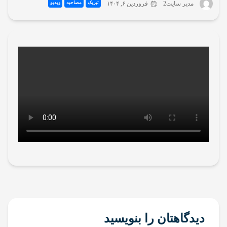
تبریک
مصاحبه
ویدیو
مدیر سایت2
فروردین ۶, ۱۴۰۴
سامانه
ها
آلبوم
تصاویر
و
فیلم
ها
مشخصات
کارشناسان
رسمی
دادگستری
استان
تهران
دیدگاهتان را بنویسید