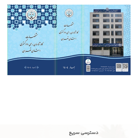
سامانه
ها
آلبوم
تصاویر
و
فیلم
ها
مشخصات
کارشناسان
رسمی
دادگستری
استان
تهران
دسترسی سریع