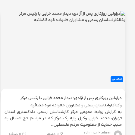
سامانه
ها
آلبوم
تصاویر
و
فیلم
ها
مشخصات
کارشناسان
رسمی
اجتماعی
دادگستری
استان
تهران
دراولین روزکاری پس از آزادی؛ دیدار محمد خزایی با رئیس مرکز
وکلا،کارشناسان رسمی و مشاوران خانواده قوه قضائیه
به گزارش روابط عمومی مرکز کارشناسان رسمی دادگستری استان
تهران، محمد خزایی وکیل پایه یک مرکز که در مراسم حج امسال به
سبب حمایت از مظلومیت مردم فلسطین
admin_mktehran
0
دقیقه
0
دیدگاه