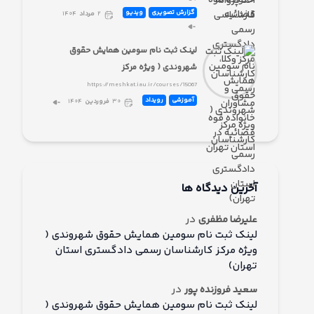
گزارش تصویری
ویدیو
۲
مرداد
۱۴۰۴
لینک ثبت نام سومین همایش حقوق
شهروندی ( ویژه مرکز
https://meshkat.iau.ir/courses/15067
آموزشی
رویداد
۳۰
فروردین
۱۴۰۴
آخرین دیدگاه ها
در
علیرضا مظفری
لینک ثبت نام سومین همایش حقوق شهروندی (
ویژه مرکز کارشناسان رسمی دادگستری استان
تهران)
در
سعید فروزنده پور
لینک ثبت نام سومین همایش حقوق شهروندی (