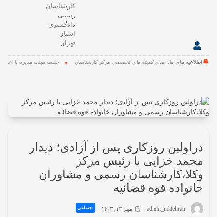
کارشناسان
سامانه
رسمی
ها
دادگستری
استان
آلبوم
تهران
تصاویر
و
ه های ما:
 مدیره با اعضای کمیته های تخصصی مرکز کارشناسان
جلسه هیئت مدیره با اعضای کمیته ها
فیلم
ها
مشخصات
کارشناسان
رسمی
دادگستری
استان
ولین روزکاری پس از آزادی؛ دیدار
تهران
د خزایی با رئیس مرکز
ا،کارشناسان رسمی و مشاوران
واده قوه قضائیه
اجتماعی
admin_mktehran
مهر ۱۳, ۱۴۰۳